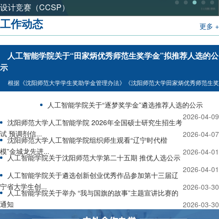
设计竞赛（CCSP）
2023-10-28
工作动态
更多 +
人工智能学院关于“田家炳优秀师范生奖学金”拟推荐人选的公
示
根据《沈阳师范大学学生奖助学金管理办法》《沈阳师范大学田家炳优秀师范生奖
学金（第二期）评审办法》要求，我院近期开展了2026年“田家炳优秀师范生奖学
2026-06-16
人工智能学院关于“逐梦奖学金”遴选推荐人选的公示
金”拟推荐工作，经学生本人申请、学院领导小组成员开会审核评定等环节，拟推
2026-04-09
荐杨佳琪（22006009）、王雨晨（22006017）、李官赫（22006034）、魏琳
沈阳师范大学人工智能学院 2026年全国硕士研究生招生考
（22006005）四名学生参评“田家炳优秀师范生奖学金”，现于全院范围内进行公
试 预调剂信...
2026-04-07
示，公示时间为2026年6月17日至2026年6月25日。对...
沈阳师范大学人工智能学院组织师生观看“辽宁时代楷
模”金城龙先进...
2026-04-01
人工智能学院关于沈阳师范大学第二十五期 推优人选公示
2026-04-01
人工智能学院关于遴选创新创业优秀作品参加第十三届辽
宁省大学生创...
2026-03-30
人工智能学院关于举办 “我与国旗的故事”主题宣讲比赛的
通知
2026-03-30