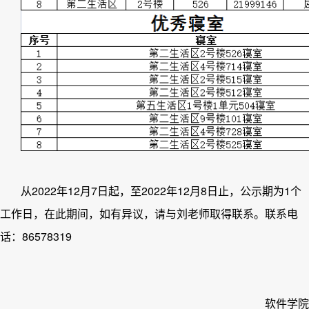
2022
12
7
2022
12
8
1
从
年
月
日起，至
年
月
日止，公示期为
个
工作日，在此期间，如有异议，请与
刘
老师取得联系。联系电
8657
8319
话：
软件
学院