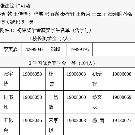
张建铭 许可涵
杨 乾 王佳怡 汪梓城 张丽鑫 秦梓轩 王昕哲 王云厅 张硕鹏 孙弘
博 郑旭彤 刘 灵
附件
3
：初评奖学金获奖学生名单（含学号）
1.
校长奖学金（
2
人）
李英嘉
20999047
邓
超
19999195
2.
学习优秀奖学金一等（
104
人）
张宇
19006058
杜
19006003
初琦
19006008
博
杰
智
付书
19008058
王慧
19008060
蔡文
19008069
凡
敏
龙
王化
19008046
宋家
19008008
杨 雨
19180027
会
琪