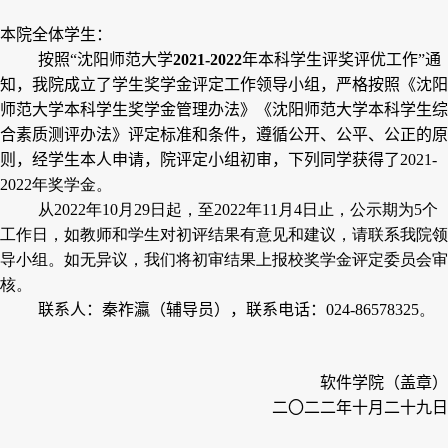
本院全体学生：
按照“
沈阳师范大学
2021-2022
年
本科学生评奖评优工作
”通
知，我院成立了学生奖学金评定工作领导小组，严格按照《沈阳
师范大学本科学生奖学金管理办法》《沈阳师范大学本科学生综
合素质测评办法》评定标准和条件，遵循公开、公平、公正的原
则，经学生本人申请，院评定小组初审，下列同学获得了
2021-
2022
年奖学金。
从
2022
年
10
月
29
日起，至
202
2
年
11
月
4
日止，公示期为
5
个
工作日，如教师和学生对初评结果有意见和建议，请联系我院领
导小组。如无异议，我们将初审结果上报校奖学金评定委员会审
核。
联系人：
秦祚瀛
（辅导员），联系电话：
024-86578325
。
软件
学院（盖章）
二〇二二年十月
二十九
日