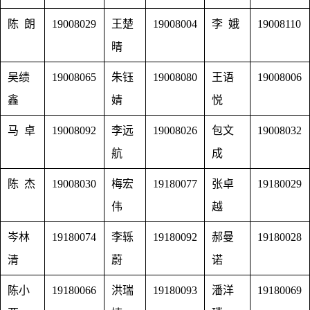
陈 朗
19008029
王楚
19008004
李 娥
19008110
晴
吴绩
19008065
朱钰
19008080
王语
19008006
鑫
婧
悦
马 卓
19008092
李远
19008026
包文
19008032
航
成
陈 杰
19008030
梅宏
19180077
张卓
19180029
伟
越
岑林
19180074
李轹
19180092
郝曼
19180028
清
蔚
诺
陈小
19180066
洪瑞
19180093
潘洋
19180069