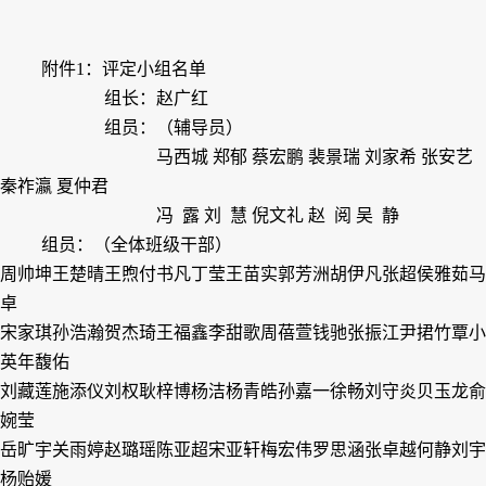
附件
1
：评定小组名单
组长：
赵广红
组员：（辅导员）
马西城 郑
郁 蔡宏鹏 裴景瑞 刘家希
张安艺
秦祚瀛
夏仲君
冯 露 刘 慧 倪文礼 赵 阅 吴 静
组员：（全体班级干部）
周帅坤
王楚晴
王
煦
付书凡
丁
莹
王苗实
郭芳洲
胡伊凡
张
超
侯雅茹
马
卓
宋家琪
孙浩瀚
贺杰琦
王福鑫
李甜歌
周蓓萱
钱
驰
张振江
尹捃竹
覃小
英
年馥佑
刘藏莲
施添仪
刘
权
耿梓博
杨
洁
杨青皓
孙嘉一
徐
畅
刘守炎
贝玉龙
俞
婉莹
岳旷宇
关雨婷
赵璐瑶
陈亚超
宋亚轩
梅宏伟
罗思涵
张卓越
何
静
刘
宇
杨贻媛