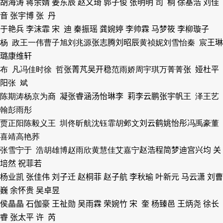
胡海涛 蒋余婧 姜东辰 赵文琦 郭子俊 张明明 司 桐 徐基浩 刘佳
音 张宇博 张 丹
于艳兵 李沫霏 宋 迪 秦振瑶 龚婉婷 李帅霖 马梦筱 李柳璇子
杨 政
王一伟
曹子旭
刘兆源
张志腾
刘昭辰
黄祯妮
刘雪怡
秦 宸
王琳
璐
康维轩
布 凡
冯佳时
徐 哲
张菁芃
吴开稳
范雨娇
周宇琪
万菁菁
张 娅
杜平
阳
张 斌
陈期涛
杨京为
商 凝
张睿涵
汤怡琳
李 莉
李云鹏
张宇帆
王 泽
王艺
翰
彭雨彤
贾正阳
陈毅义
王 圳
佟昕航
沈钰霏
胡邺文
刘云鹤
姚怡彤
冯禹豪
董
喜靖
高艳荞
张雪宁
于 浩
胡雄博
赵雨欣
黄慧佳
艾嘉宁
赵浩程
简梦迪
宫兴均
关
培然 祝菲若
杨业凯 张佳伟 刘子迁 赵桐菲 赵子航 李秋瑜
叶新元 马云潇 刘曹
巍 余怀贵 吴卓昱
侯晶晶 石伽豪 王祉勋 吴雨霖 荣婉竹 宋 奎 杨臻邑 王炳尧 徐长
睿 张太平 许 芮