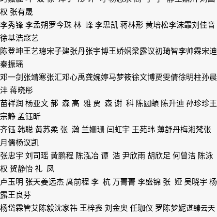
权 张有晟
李秀锋 李孟朔
罗今珠 林 峰 李思凯 蒋林形 黄培松
李沫霏
刘佳音
徐基浩
寇
艺
陈登坤
王艺璁
宋子建
张
丹
张宇博
王娇娴
梁露议
初琦智
李帅霖
宋
迪
秦振瑶
邓一剑
张靖寒
张
汇
邓心禹
龚婉婷
马梦筱
徐文博
贾雯倩
徐明柱
孙晨
沣 蒋晓彤
苗祥润 杨亚文 郝 森 高 雅 贾 森 谢 科
陈圆頔
陈升迪
孙
珍珍
王
宗静 孟钰昕
齐
钰 韩
聪 黄苏柔
张 瀚 兰姗珊 闫虹宇 王苑玮
薄舒丹
梅湘梵
张
月儒
杨议凯
张忠宇
刘司瑶 黄鹏程 陈泓冶
谭 浩 尹欣雨 胡欣足 何曾洁 陈泳
权 贺静怡 礼 凤
卢玉明
张
天
姜远杰
庹前程 李 杭 万菁菁 李盛锦 张 娅 吴晓宇
杨
露
王良芬
杨岱霖
管
艾
陈
毅
沈家祎 王梓鑫 刘金奥 任珈仪
罗陈梦妮
谌臻云天