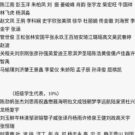
陈江南 彭玉洋 朱柏凤 刘 振
姜峻峰 肖
韵 张宇龙 柴宏旺 牛国祥
林飞虎 杨淇淼
赵文凤 王
鸼 李科娴 史宇欣
张美琪 徐
华 杜丽娟 佟金徽 刘海贺 李
金宇 张
涵
管世俊 王
松
张
林
安国平
张永玖
王百旭
安
琦
江璐瑶
高文昊
武春婷
赵
波
关程夫
刘宗刚
张
彦
孙
强
英爱迪
王思淇
尹圣瑶
陈
浩
黄俊儒
卢佳鑫
许
智禹
马瑜璞
刘济肇
王景鑫
李星仪 朱娇阳 孟子辰 孙泽俊 屈祺凯
（班级学生代表，
10%
）
陈劲帆
张
杰
刘思雨
祝鑫懋
聂海明
包文成
钱朝梦
李远航
陆家贤
杜兴
龙
杨复宇
刘玉鲜
岑林清
邹澍镕
黎子威
张译丹
杨
雨
许修泉
王
健
刘
政
高天宇
张恒瑞
时嘉鹿 叶 波 徐 洋
丁 彤 许 可 杨志永 高 宁 于 静
王鼎川 刘国