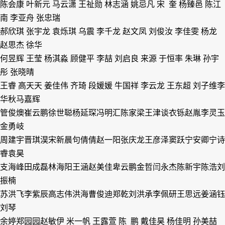
陈会康 叶新元 马云潇 王祉勋 林志涵 姚忌凡 宋 奎 杨臻邑 陈江
南 李亚舟 张忠瑞
郝欣琪 张宇龙 袁烁琪 乌
震 李千龙 赵文凤 刘俊汝 李佳雯 杨
龙
赵思杰 徐
华
何昱辉 王
莹 杨淇淼 顾健平 李
喆 刘启良 来
源 于恒率 朱
琳 孙宇
彤 张晓晴
王
睿 高天天 姜佳伟 齐
琦 段媛媛 牛国祥 李云龙 王东超 刘子维
李
华秋
马嘉辉
管俊燠
崔云鹏
徐世聪
杨延琛
冯明汇
陈家梁
王津谈
衣
铄
赵
胤
李灵玉
金勇岐
周建宇
晋琪淏
宋新晨
句倩倩
赵一阳
张庆龙
王彦泽
窦
跃
宁安卿
宁诗
睿
袁
昊
支海峰
田成磊
林海阳
王
涵
赵美佳
卑云鹏
金
哲
闫永杰
陈新宇
陈
浩
刘
振楠
苏洪飞
李紫辰
高志伟
洪
海
曹俊迪
郑
乾
刘洪承
李佩研
王思远
姜涵钰
刘
琴
余
婷
郑园园
赵敏伊
米一帆 王露萱 陈 鹏 戴佳昊 杨佳明 孙美喆