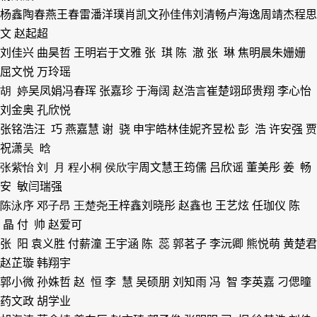
杨
鑫
陶春燕
王春雷
潘洋璞
肖凯文
孙佳伟
刘清畅
卢海逸
周靖杰
程思
文 赵起超
刘佳兴 曲昊哲 王明岩
于文雅 张 琪 陈 澈 张 琳 焦明晨
朱姗姗
屈文悦 万玲瑶
胡 婷
吴凤娟
冯春珲 张嘉珍 于海阔 赵浩言
崔楚翊
邱贵翔 李心怡
刘金奥 孔欣悦
张铭浩
汪 巧 燕嘉慧 谢 骁 申宇皓
林佳妮
齐昱松 彭 浩 许安强 贾
祝潇
吴 晗
张紫怡 刘 月 程小桐 侯欣宇
周文慧
王筠儒 吕欣谣 董美彤 姜 畅
安 敏
闫瑞强
陈泳序 邓子昂 王楚尧
王梓鑫
刘晓彤 赵鑫也 王艺炫 任珈仪 陈
晶
付 帅 赵爱可
张 阳 袁义胜 付薪潼 王宇涵 陈 蕊 郭茗子 李沅卿 熊悦萌 黄楚君
赵芷璇 韩翔宇
郭小微 孙姝哲 赵 恒 李 慧 吴硕朋 刘知雨 冯 智 李英嘉 刁偲曈
药文政 胡学业